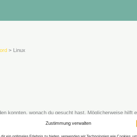
ord
Linux
inden konnten, wonach du gesucht hast. Möglicherweise hilft 
Zustimmung verwalten
dir ein optimales Erlebnis zu bieten, verwenden wir Technologien wie Cookies, u