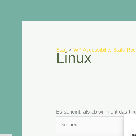
Zum
Suchen
Inhalt
nach:
springen
Start
WP Accessibility Stats Rec
Linux
Es scheint, als ob wir nicht das f
Um 